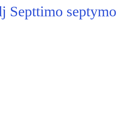
j Septtimo septymo
Aviso Legal
Politica de Privacidad
Politica de Cookies